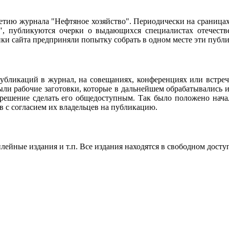
95-летию журнала "Нефтяное хозяйство". Периодически на сраниц
о", публикуются очерки о выдающихся специалистах отечестве
чики сайта предприняли попытку собрать в одном месте эти пуб
убликаций в журнал, на совещаниях, конференциях или встреч
ли рабочие заготовки, которые в дальнейшем обрабатывались и
 решение сделать его общедоступным. Так было положено нач
в с согласием их владельцев на публикацию.
ейные издания и т.п. Все издания находятся в свободном досту