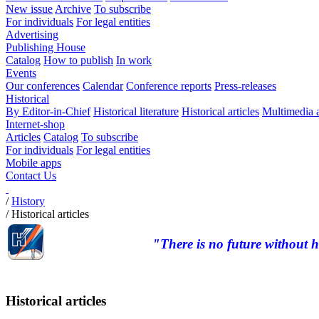
New issue
Archive
To subscribe
For individuals
For legal entities
Advertising
Publishing House
Catalog
How to publish
In work
Events
Our conferences
Calendar
Conference reports
Press-releases
Historical
By Editor-in-Chief
Historical literature
Historical articles
Multimedia 
Internet-shop
Articles
Catalog
To subscribe
For individuals
For legal entities
Mobile apps
Contact Us
/
History
/
Historical articles
"There is no future without h
Historical articles