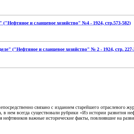
("Нефтяное и сланцевое хозяйство" №4 - 1924, стр.573-582)
ле" ("Нефтяное и сланцевое хозяйство" № 2 - 1924, стр. 227-
осредственно связано с изданием старейшего отраслевого журн
ла, в нем всегда существовали рубрики «Из истории развития 
ия нефтяников важные исторические факты, повлиявшие на разви