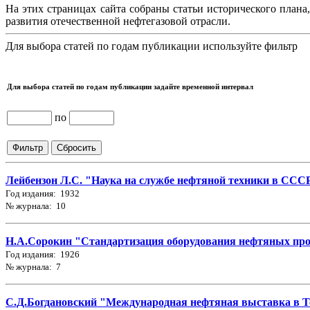
На этих страницах сайта собраны статьи исторического плана
развития отечественной нефтегазовой отрасли.
Для выбора статей по годам публикации используйте фильтр
Для выбора статей по годам публикации задайте временной интервал
по
Лейбензон Л.С. "Наука на службе нефтяной техники в СССР"
Год издания: 1932
№ журнала: 10
Н.А.Сорокин "Стандартизация оборудования нефтяных про
Год издания: 1926
№ журнала: 7
С.Д.Богдановский "Международная нефтяная выставка в Т