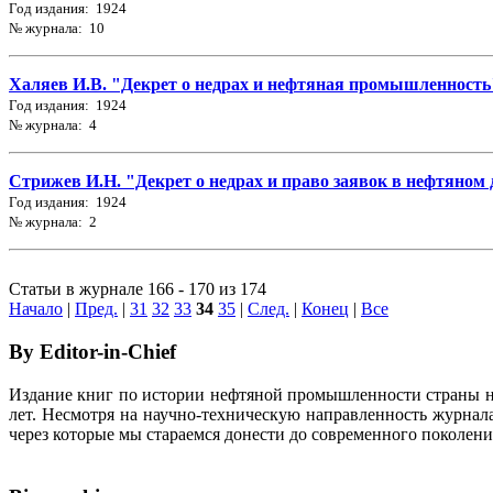
Год издания: 1924
№ журнала: 10
Халяев И.В. "Декрет о недрах и нефтяная промышленность" 
Год издания: 1924
№ журнала: 4
Стрижев И.Н. "Декрет о недрах и право заявок в нефтяном де
Год издания: 1924
№ журнала: 2
Статьи в журнале 166 - 170 из 174
Начало
|
Пред.
|
31
32
33
34
35
|
След.
|
Конец
|
Все
By Editor-in-Chief
Издание книг по истории нефтяной промышленности страны неп
лет. Несмотря на научно-техническую направленность журна
через которые мы стараемся донести до современного поколен