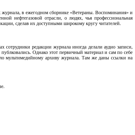
ах журнала, в ежегодном сборнике «Ветераны. Воспоминания» и
нной нефтегазовой отрасли, о людях, чья профессиональная
ликации, сделав их доступными широкому кругу читателей.
ах сотрудники редакции журнала иногда делали аудио записи,
 публковались. Однако этот первичный материал и сам по себе
ало мультимедийному архиву журнала. Там же даны ссылки на
пе.