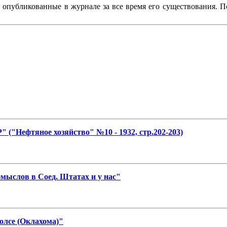
, опубликованные в журнале за все время его существования. 
 ("Нефтяное хозяйство" №10 - 1932, стр.202-203)
мыслов в Соед. Штатах и у нас"
олсе (Оклахома)"