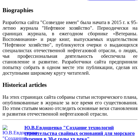
Biographies
Разработка сайта "Созвездие имен" была начата в 2015 г. к 95-
летию журнала "Нефтяное хозяйство". Периодически на
сраницах журнала, в ежегодном сборнике «Ветераны.
Воспоминания» и ряде книг, выпускаемых издательством
"Нефтяное хозяйство", публикуются очерки о выдающихся
специалистах отечественной нефтегазовой отрасли, о людях,
чья профессиональная деятельность обеспечила ее
становление и развитие. Разработчики сайта предприняли
попытку собрать в одном месте эти публикации, сделав их
доступными широкому кругу читателей.
Historical articles
На этих страницах сайта собраны статьи исторического плана,
опубликованные в журнале за все время его существования.
По этим статьям можно отследить основные вехи становления
и развития отечественной нефтегазовой отрасли.
Ю.В.Евдошенко "Создание технологий
строительства свайных оснований для морского
бурения в 30-е годы хх века"