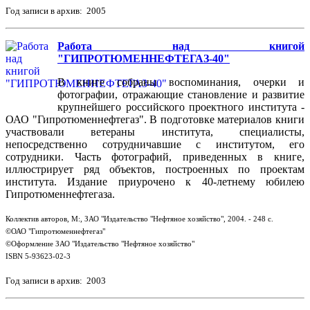
Год записи в архив: 2005
Работа над книгой
"ГИПРОТЮМЕННЕФТЕГАЗ-40"
В книге собраны воспоминания, очерки и
фотографии, отражающие становление и развитие
крупнейшего российского проектного института -
ОАО "Гипротюменнефтегаз". В подготовке материалов книги
участвовали ветераны института, специалисты,
непосредственно сотрудничавшие с институтом, его
сотрудники. Часть фотографий, приведенных в книге,
иллюстрирует ряд объектов, построенных по проектам
института. Издание приурочено к 40-летнему юбилею
Гипротюменнефтегаза.
Коллектив авторов, М:, ЗАО "Издательство "Нефтяное хозяйство", 2004. - 248 с.
©ОАО "Гипротюменнефтегаз"
©Оформление ЗАО "Издательство "Нефтяное хозяйство"
ISBN 5-93623-02-3
Год записи в архив: 2003