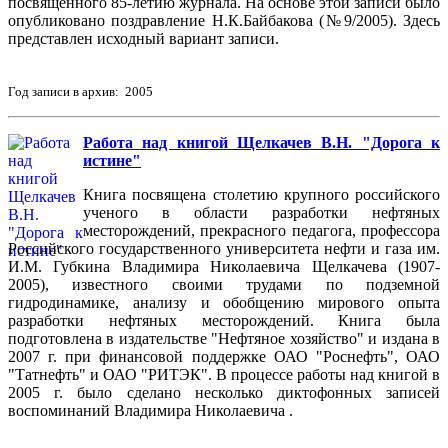
посвященного 85-летию журнала. На основе этой записи было
опубликовано поздравление Н.К.Байбакова (№9/2005). Здесь
представлен исходный вариант записи.
Год записи в архив: 2005
Работа над книгой Щелкачев В.Н. "Дорога к
истине"
Книга посвящена столетию крупного российского
ученого в области разработки нефтяных
месторождений, прекрасного педагога, профессора
Российского государственного университета нефти и газа им.
И.М. Губкина Владимира Николаевича Щелкачева (1907-
2005), известного своими трудами по подземной
гидродинамике, анализу и обобщению мирового опыта
разработки нефтяных месторождений. Книга была
подготовлена в издательстве "Нефтяное хозяйство" и издана в
2007 г. при финансовой поддержке ОАО "Роснефть", ОАО
"Татнефть" и ОАО "РИТЭК". В процессе работы над книгой в
2005 г. было сделано несколько диктофонных записей
воспоминаний Владимира Николаевича .