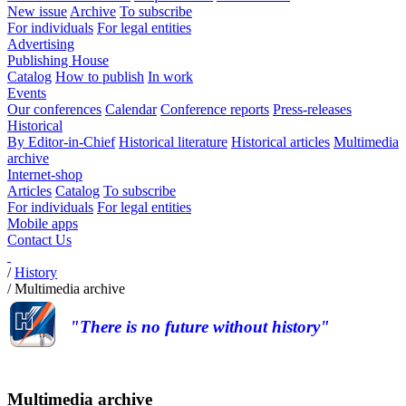
New issue
Archive
To subscribe
For individuals
For legal entities
Advertising
Publishing House
Catalog
How to publish
In work
Events
Our conferences
Calendar
Conference reports
Press-releases
Historical
By Editor-in-Chief
Historical literature
Historical articles
Multimedia
archive
Internet-shop
Articles
Catalog
To subscribe
For individuals
For legal entities
Mobile apps
Contact Us
/
History
/
Multimedia archive
"There is no future without history"
Multimedia archive