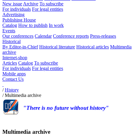
New issue
Archive
To subscribe
For individuals
For legal entities
Advertising
Publishing House
Catalog
How to publish
In work
Events
Our conferences
Calendar
Conference reports
Press-releases
Historical
By Editor-in-Chief
Historical literature
Historical articles
Multimedia
archive
Internet-shop
Articles
Catalog
To subscribe
For individuals
For legal entities
Mobile apps
Contact Us
/
History
/
Multimedia archive
"There is no future without history"
Multimedia archive