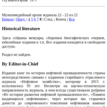
Год записи в архив: 1975
Мультимедийный архив журнала 22 - 22 из 22
Начало
|
Пред.
|
4
5
6
7
8
| След. | Конец
|
Все
Historical literature
Здесь собраны мемуары, сборники биогафических очерков,
юбилейные издания и т.п. Все издания находятся в свободном
доступе.
Раздел не найден.
By Editor-in-Chief
Издание книг по истории нефтяной промышленности страны
непосредственно связано с изданием старейшего отраслевого
журнала «Нефтяное хозяйство», которому в 2015 г.
исполнилось 95 лет. Несмотря на научно-техническую
направленность журнала, в нем всегда существовали рубрики
«Из истории развития нефтяной промышленности», «Памяти
выдающихся нефтяников», через которые мы стараемся
донести до современного поколения нефтяников важные