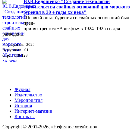
Ю.В.Евдошенко "Создание технологий
строительства свайных оснований для морского
бурения в 30-е годы хх века"
"Первый опыт бурения со свайных оснований был
пред-
принят трестом «Азнефть» в 1924–1925 гг. для
разведки...
Год издания: 2025
№ журнала: 01
Стр. : 119-123
Журнал
Издательство
Мероприятия
История
Интернет-магазин
Контакты
Copyright © 2001-2026, «Нефтяное хозяйство»