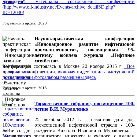
приведены материалы состоявшейся конференции
(
http://www.oil-industry.net/Events/archive_detailSD.php?
ID=12030
)
Год записи в архив: 2020
Научно-практическая конференция
«Инновационное развитие нефтегазовой
промышленности», посвященная 95-
летнему юбилею журнала «Нефтяное
хозяйство»
Конференция состоялась в Москве 20 ноября 2015 г
Все
материалы конференции, включая видео запись выступлений
докладчиков и фотоальбом размещены здесь
Год записи в архив: 2015
Торжественное собрание, посвященное 100-
летию В.И. Муравленко
25 декабря 2012 г. - памятная дата для
отечественной нефтегазовой отрасли - 100-
летие со дня рождения Виктора Ивановича Муравленко –
выдающегося организатора, инженера и учёного, с именем