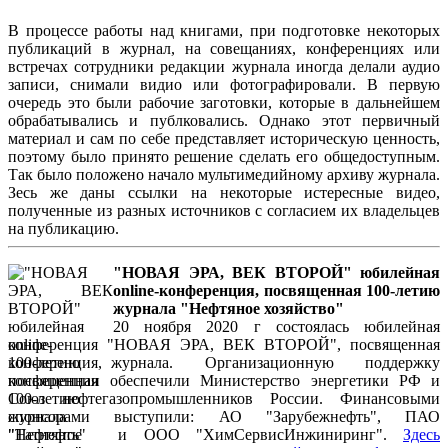
В процессе работы над книгами, при подготовке некоторых
публикаций в журнал, на совещаниях, конференциях или
встречах сотрудники редакции журнала иногда делали аудио
записи, снимали видио или фотографировали. В первую
очередь это были рабочие заготовки, которые в дальнейшем
обрабатывались и публковались. Однако этот первичный
материал и сам по себе представляет историческую ценность,
поэтому было принято решение сделать его общедоступным.
Так было положено начало мультимедийному архиву журнала.
Зесь же даны ссылки на некоторые истересные видео,
полученные из разных источников с согласием их владельцев
на публикацию.
"НОВАЯ ЭРА, ВЕК ВТОРОЙ" юбилейная
online-конференция, посвященная 100-летию
журнала "Нефтяное хозяйство"
20 ноября 2020 г состоялась юбилейная
конференция "НОВАЯ ЭРА, ВЕК ВТОРОЙ", посвященная
100-летию журнала. Организационную поддержку
конференции обеспечили Министерство энергетики РФ и
Союз нефтегазопромышленников России. Финансовыми
спонсорами выступили: АО "Зарубежнефть", ПАО
"Татнефть" и ООО "ХимСервисИнжиниринг".
Здесь