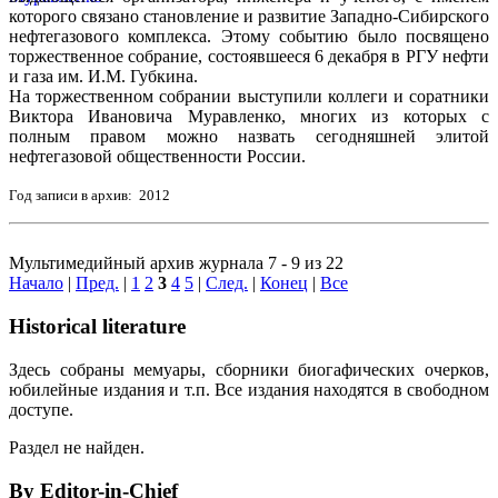
которого связано становление и развитие Западно-Сибирского
нефтегазового комплекса. Этому событию было посвящено
торжественное собрание, состоявшееся 6 декабря в РГУ нефти
и газа им. И.М. Губкина.
На торжественном собрании выступили коллеги и соратники
Виктора Ивановича Муравленко, многих из которых с
полным правом можно назвать сегодняшней элитой
нефтегазовой общественности России.
Год записи в архив: 2012
Мультимедийный архив журнала 7 - 9 из 22
Начало
|
Пред.
|
1
2
3
4
5
|
След.
|
Конец
|
Все
Historical literature
Здесь собраны мемуары, сборники биогафических очерков,
юбилейные издания и т.п. Все издания находятся в свободном
доступе.
Раздел не найден.
By Editor-in-Chief