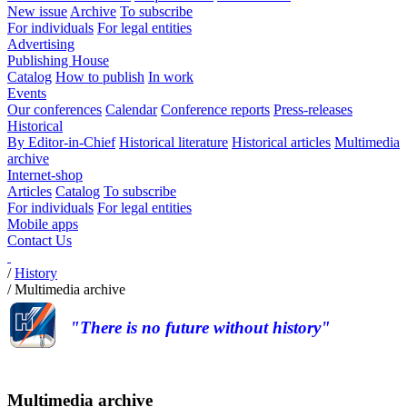
New issue
Archive
To subscribe
For individuals
For legal entities
Advertising
Publishing House
Catalog
How to publish
In work
Events
Our conferences
Calendar
Conference reports
Press-releases
Historical
By Editor-in-Chief
Historical literature
Historical articles
Multimedia
archive
Internet-shop
Articles
Catalog
To subscribe
For individuals
For legal entities
Mobile apps
Contact Us
/
History
/
Multimedia archive
"There is no future without history"
Multimedia archive