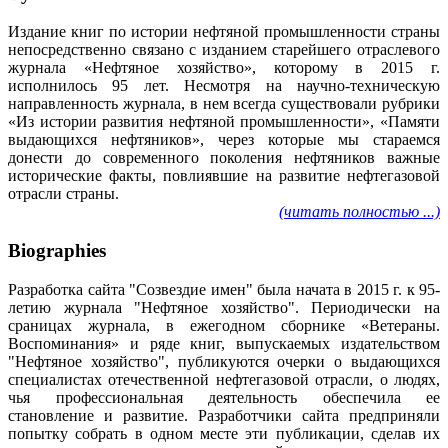
Издание книг по истории нефтяной промышленности страны
непосредственно связано с изданием старейшего отраслевого
журнала «Нефтяное хозяйство», которому в 2015 г.
исполнилось 95 лет. Несмотря на научно-техническую
направленность журнала, в нем всегда существовали рубрики
«Из истории развития нефтяной промышленности», «Памяти
выдающихся нефтяников», через которые мы стараемся
донести до современного поколения нефтяников важные
исторические факты, повлиявшие на развитие нефтегазовой
отрасли страны.
(читать полностью ...)
Biographies
Разработка сайта "Созвездие имен" была начата в 2015 г. к 95-
летию журнала "Нефтяное хозяйство". Периодически на
сраницах журнала, в ежегодном сборнике «Ветераны.
Воспоминания» и ряде книг, выпускаемых издательством
"Нефтяное хозяйство", публикуются очерки о выдающихся
специалистах отечественной нефтегазовой отрасли, о людях,
чья профессиональная деятельность обеспечила ее
становление и развитие. Разработчики сайта предприняли
попытку собрать в одном месте эти публикации, сделав их