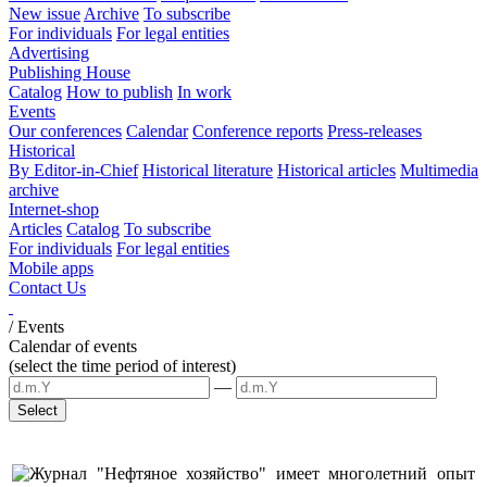
New issue
Archive
To subscribe
For individuals
For legal entities
Advertising
Publishing House
Catalog
How to publish
In work
Events
Our conferences
Calendar
Conference reports
Press-releases
Historical
By Editor-in-Chief
Historical literature
Historical articles
Multimedia
archive
Internet-shop
Articles
Catalog
To subscribe
For individuals
For legal entities
Mobile apps
Contact Us
/
Events
Calendar of events
(select the time period of interest)
—
Журнал "Нефтяное хозяйство" имеет многолетний опыт