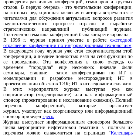
проведения различных конференций, семинаров и круглых
столов. В первую очередь - это читательские конференции,
на которых редакционная коллегия и авторы встречаются с
читателями для обсуждения актуальных вопросов развития
научно-технического прогресса отрасли и выработки
стратегических направлений публикаций журнала.
Постепенно тематика конференций была конкретизирована.
В 1996 г. журнал принял участие в работе
ежегодной
отраслевой конференции по информационным технологиям
.
В следующем году журнал уже стал соорганизатором этой
конференции, а позднее полностью взял на себя функции по
ее проведению. Эта конференция в свою очередь со
временем "породила" еще несколько: вначале были
семинары, ставшие затем конференциями по ИТ в
моделировании и разработке месторождений; ИТ в
проектировании объектов ТЭК; ИТ в исследовании скважин.
В этих мероприятиях журнал выступал уже как
соорганизатор (моделирование) или как информационный
спонсор (проектирование и исследование скважин). Полный
перечень конференций, которые организует
журнал, участвует как соорганизатор или информационный
спонсор приведен
здесь.
Журнал выступает информационным спонсором большого
числа мероприятий нефтегазовой тематики. С полным их
перечнем можно ознакомиться на страницах "
Календарь