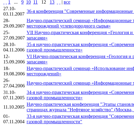
1
...
9
10
11
12
13
|
все
27.10-
36-я конференция "Современные информационные 
03.11.2007
28-
Научно-практический семинар «Информационные те
29.09.2007
месторождений углеводородного сырья»
25-
VII Научно-практическая конференция «Геология и
27.09.2007
запасами»
28.10-
35-я научно-практическая конференция «Современ
04.11.2006
газовой промышленности»
12-
VI Научно-практическая конференция «Геология и 
15.09.2006
запасами»
18-
Научно-практический семинар «Использование ин
19.08.2006
месторождений»
26-
Научно-практический семинар «Информационные т
27.04.2006
31.10-
34-я научно-практическая конференция «Современ
07.11.2005
газовой промышленности»
Научно-практическая конференция "Этапы становл
11.10.2005
страницах журнала "Нефтяное хозяйство" (Москва, 2
01-
33-я научно-практическая конференция "Современ
07.11.2004
газовой промышленности"