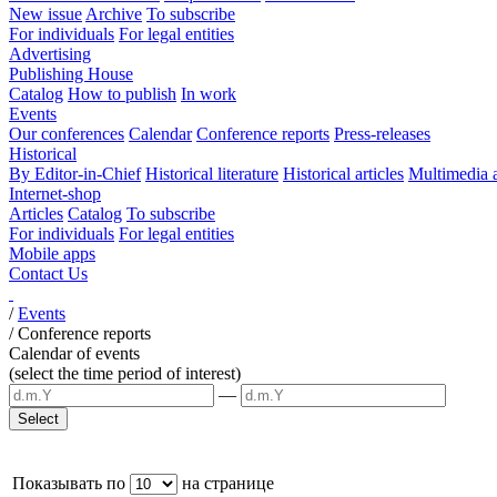
New issue
Archive
To subscribe
For individuals
For legal entities
Advertising
Publishing House
Catalog
How to publish
In work
Events
Our conferences
Calendar
Conference reports
Press-releases
Historical
By Editor-in-Chief
Historical literature
Historical articles
Multimedia 
Internet-shop
Articles
Catalog
To subscribe
For individuals
For legal entities
Mobile apps
Contact Us
/
Events
/
Conference reports
Calendar of events
(select the time period of interest)
—
Показывать по
на странице