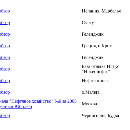
обзор
Испания, Марбелья
обзор
Сургут
обзор
Геленджик
обзор
Греция, о.Крит
обзор
Геленджик
База отдыха НГДУ
обзор
"Иркеннефть"
обзор
Нефтеюганск
обзор
о.Мальта
нала
"Нефтяное хозяйство" №9 за 2005
Москва
ященный Юбилею
обзор
Черногория, Будва