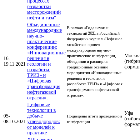
процессах
разработки
месторождений
нефти и газа"
Объединенные
В рамках «Года науки и
международные
технологий 2021 в Российской
научно-
Федерации» журнал «Нефтяное
практические
хозяйство» провел
конференции:
международные научно-
«Инновационные
Москв
практические конференции,
16-
решения в
(гибри
объединив и расширив
19.11.2021
геологии и
формат
традиционные осенние
разработке
мероприятия «Инновационные
ТРИЗ» и
решения в геологии и
«Цифровая
разработке ТРИЗ» и «Цифровая
трансформация
трансформация нефтегазовой
нефтегазовой
отрасли».
отрасли».
Цифровые
технологии в
Уфа
05-
добыче
Подведены итоги проведенной
(гибри
08.10.2021
углеводородов:
конференции
формат
от моделей к
практике
XIII научно-