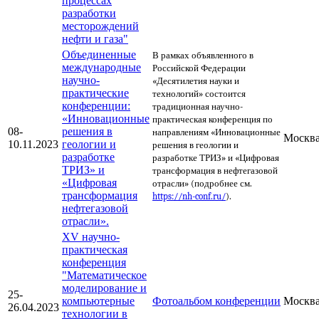
процессах
разработки
месторождений
нефти и газа"
Объединенные
В рамках объявленного в
международные
Российской Федерации
научно-
«Десятилетия науки и
практические
технологий» состоится
конференции:
традиционная научно-
«Инновационные
практическая конференция по
08-
решения в
направлениям «Инновационные
Москв
10.11.2023
геологии и
решения в геологии и
разработке
разработке ТРИЗ» и «Цифровая
ТРИЗ» и
трансформация в нефтегазовой
«Цифровая
отрасли» (подробнее см.
трансформация
https://nh-conf.ru/
).
нефтегазовой
отрасли».
XV научно-
практическая
конференция
"Математическое
моделирование и
25-
компьютерные
Фотоальбом конференции
Москв
26.04.2023
технологии в