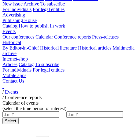
New issue
Archive
To subscribe
For individuals
For legal entities
Advertising
Publishing House
Catalog
How to publish
In work
Events
Our conferences
Calendar
Conference reports
Press-releases
Historical
By Editor-in-Chief
Historical literature
Historical articles
Multimedia
archive
Internet-shop
Articles
Catalog
To subscribe
For individuals
For legal entities
Mobile apps
Contact Us
/
Events
/
Conference reports
Calendar of events
(select the time period of interest)
—