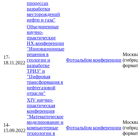
процессах
разработки
месторождений
нефти и газа"
Объединенные
научно-
практические
НХ-конференции
"Инновационные
решения в
Москв
17-
геологии и
Фотоальбом конференции
(гибри
18.11.2022
разработке
формат
ТРИЗ" и
"Цифровая
трансформация в
нефтегазовой
отрасли"
XIV научно-
практическая
конференция
"Математическое
моделирование и
Москв
14-
компьютерные
Фотоальбом конференции
(гибри
15.09.2022
технологии в
формат