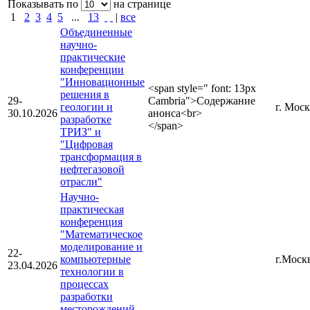
Показывать по
на странице
1
2
3
4
5
...
13
|
все
Объединенные
научно-
практические
конференции
"Инновационные
<span style=" font: 13px
решения в
29-
Cambria">Содержание
геологии и
г. Мос
30.10.2026
анонса<br>
разработке
</span>
ТРИЗ" и
"Цифровая
трансформация в
нефтегазовой
отрасли"
Научно-
практическая
конференция
"Математическое
моделирование и
22-
компьютерные
г.Моск
23.04.2026
технологии в
процессах
разработки
месторождений