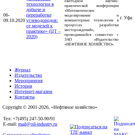
ежегодной научно-
технологии в
практической конференции
добыче и
«Математическое
06-
переработке
моделирование и
г. Уфа
09.10.2020
углеводородов:
компьютерные технологии в
процессах разработки
от моделей к
месторождений»,
практике» (ЦТ –
проводившейся совместно с
2020)
ЗАО «Издательство
«НЕФТЯНОЕ ХОЗЯЙСТВО».
Журнал
Издательство
Мероприятия
История
Интернет-магазин
Контакты
Copyright © 2001-2026, «Нефтяное хозяйство»
Тел: +7(495) 247-50-90/91
E-mail:
mail@oil-industry.ru
Согласие на обработку