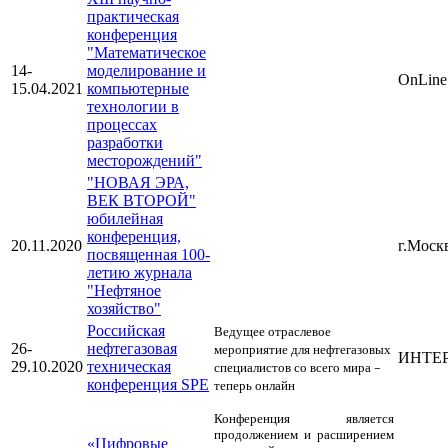
практическая
конференция
"Математическое
14-
моделирование и
OnLine
15.04.2021
компьютерные
технологии в
процессах
разработки
месторождений"
"НОВАЯ ЭРА,
ВЕК ВТОРОЙ"
юбилейная
конференция,
20.11.2020
г.Моск
посвященная 100-
летию журнала
"Нефтяное
хозяйство"
Российская
Ведущее отраслевое
26-
нефтегазовая
мероприятие для нефтегазовых
ИНТЕ
29.10.2020
техническая
специалистов со всего мира –
конференция SPE
теперь онлайн
Конференция является
продолжением и расширением
«Цифровые