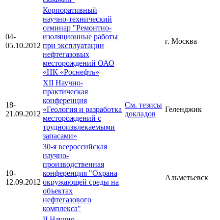
Корпоративный
научно-технический
семинар "Ремонтно-
04-
изоляционные работы
г. Москва
05.10.2012
при эксплуатации
нефтегазовых
месторождений ОАО
«НК «Роснефть»
XII Научно-
практическая
конференция
18-
См. тезисы
«Геология и разработка
Геленджик
21.09.2012
докладов
месторождений с
трудноизвлекаемыми
запасами»
30-я всероссийская
научно-
производственная
10-
конференция "Охрана
Альметьевск
12.09.2012
окружающей среды на
объектах
нефтегазового
комплекса"
II Научно-