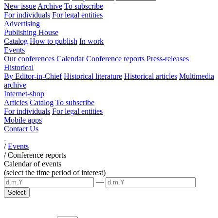
New issue
Archive
To subscribe
For individuals
For legal entities
Advertising
Publishing House
Catalog
How to publish
In work
Events
Our conferences
Calendar
Conference reports
Press-releases
Historical
By Editor-in-Chief
Historical literature
Historical articles
Multimedia
archive
Internet-shop
Articles
Catalog
To subscribe
For individuals
For legal entities
Mobile apps
Contact Us
/
Events
/
Conference reports
Calendar of events
(select the time period of interest)
—