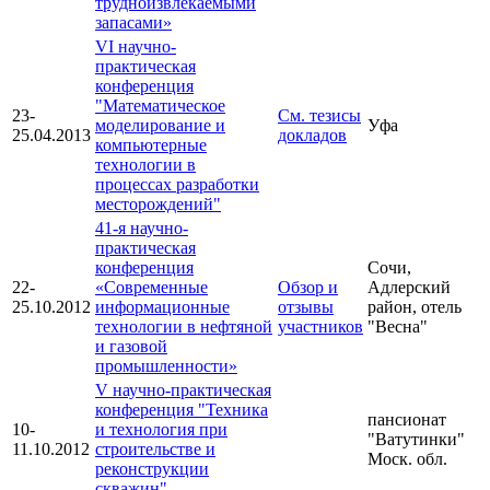
трудноизвлекаемыми
запасами»
VI научно-
практическая
конференция
"Математическое
23-
См. тезисы
моделирование и
Уфа
25.04.2013
докладов
компьютерные
технологии в
процессах разработки
месторождений"
41-я научно-
практическая
конференция
Сочи,
22-
«Современные
Обзор и
Адлерский
25.10.2012
информационные
отзывы
район, отель
технологии в нефтяной
участников
"Весна"
и газовой
промышленности»
V научно-практическая
конференция "Техника
пансионат
10-
и технология при
"Ватутинки"
11.10.2012
строительстве и
Моск. обл.
реконструкции
скважин"