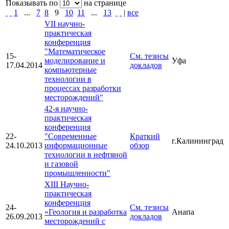
Показывать по
на странице
1
...
7
8
9
10
11
...
13
|
все
VII научно-
практическая
конференция
"Математическое
15-
См. тезисы
моделирование и
Уфа
17.04.2014
докладов
компьютерные
технологии в
процессах разработки
месторождений"
42-я научно-
практическая
конференция
22-
"Современные
Краткий
г.Калининград
24.10.2013
информационные
обзор
технологии в нефтяной
и газовой
промышленности"
XIII Научно-
практическая
конференция
24-
См. тезисы
«Геология и разработка
Анапа
26.09.2013
докладов
месторождений с