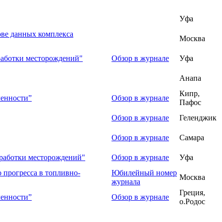
Уфа
ове данных комплекса
Москва
работки месторождений"
Обзор в журнале
Уфа
Анапа
Кипр,
ленности”
Обзор в журнале
Пафос
Обзор в журнале
Геленджик
Обзор в журнале
Самара
зработки месторождений"
Обзор в журнале
Уфа
 прогресса в топливно-
Юбилейный номер
Москва
журнала
Греция,
ленности”
Обзор в журнале
о.Родос