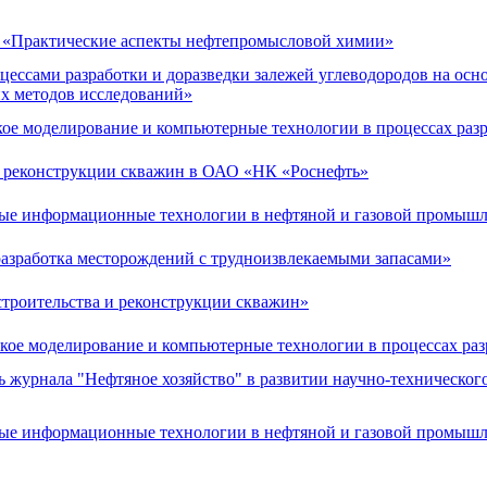
ия «Практические аспекты нефтепромысловой химии»
ссами разработки и доразведки залежей углеводородов на осн
х методов исследований»
кое моделирование и компьютерные технологии в процессах раз
и реконструкции скважин в ОАО «НК «Роснефть»
ные информационные технологии в нефтяной и газовой промыш
разработка месторождений с трудноизвлекаемыми запасами»
троительства и реконструкции скважин»
кое моделирование и компьютерные технологии в процессах ра
 журнала "Нефтяное хозяйство" в развитии научно-технического
ные информационные технологии в нефтяной и газовой промыш