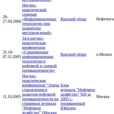
Научно-
практический
семинар
26-
«Информационные
Краткий обзор
Нефтеюга
27.04.2006
технологии при
разработке
месторождений»
34-я научно-
практическая
конференция
31.10-
«Современные
Краткий обзор
о.Мальта
07.11.2005
информационные
технологии в
нефтяной и газовой
промышленности»
Научно-
практическая
конференция "Этапы
Блок
становления и
журнала
"Нефтяное
развития нефтяной
хозяйство" №9 за
11.10.2005
Москва
промышленности на
2005 г.,
страницах журнала
посвященный
"Нефтяное
Юбилею
хозяйство" (Москва,