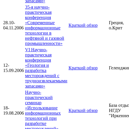
запасами»
35-я научно-
практическая
конференция
28.10-
«Современные
Греция,
Краткий обзор
04.11.2006
информационные
о.Крит
технологии в
нефтяной и газовой
промышленности»
VI Научно-
практическая
конференция
12-
«Геология и
Краткий обзор
Геленджи
15.09.2006
разработка
месторождений с
трудноизвлекаемыми
запасами»
Научно-
практический
семинар
База отды
18-
«Использование
Краткий обзор
НГДУ
19.08.2006
информационных
"Иркенне
технологий при
разработке
месторождений»