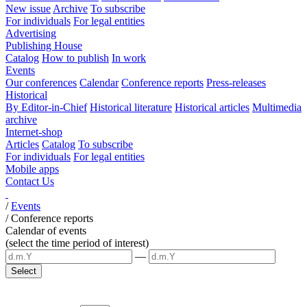
New issue
Archive
To subscribe
For individuals
For legal entities
Advertising
Publishing House
Catalog
How to publish
In work
Events
Our conferences
Calendar
Conference reports
Press-releases
Historical
By Editor-in-Chief
Historical literature
Historical articles
Multimedia
archive
Internet-shop
Articles
Catalog
To subscribe
For individuals
For legal entities
Mobile apps
Contact Us
/
Events
/
Conference reports
Calendar of events
(select the time period of interest)
—