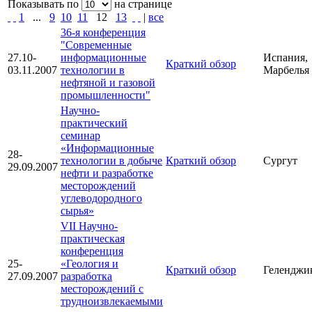
Показывать по
на странице
1
...
9
10
11
12
13
|
все
36-я конференция
"Современные
27.10-
информационные
Испания,
Краткий обзор
03.11.2007
технологии в
Марбелья
нефтяной и газовой
промышленности"
Научно-
практический
семинар
«Информационные
28-
технологии в добыче
Краткий обзор
Сургут
29.09.2007
нефти и разработке
месторождений
углеводородного
сырья»
VII Научно-
практическая
конференция
25-
«Геология и
Краткий обзор
Геленджи
27.09.2007
разработка
месторождений с
трудноизвлекаемыми