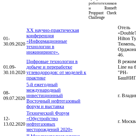
робототехников
и Rosneft
Proppant Check
Challenge
Отель
XX научно-практическая
«DoubleT
конференция
01-
Hilton T
«Информационные
30.09.2020
Тюмень, 
технологии в
Орджони
инжиниринге».
46.
Цифровые технологии в
В режим
01.09-
добыче и переработке
Line на
30.10.2020
углеводородов: от моделей к
"РН-
практике
БашНИП
5-й ежегодный
международный
08-
инвестиционный
г. Влади
09.07.2020
Восточный нефтегазовый
форум и выставка
Технический Форум
12-
«Обустройство
г. Москв
13.02.2020
нефтегазовых
месторождений 2020»