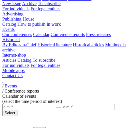
New issue
Archive
To subscribe
For individuals
For legal entities
Advertising
Publishing House
Catalog
How to publish
In work
Events
Our conferences
Calendar
Conference reports
Press-releases
Historical
By Editor-in-Chief
Historical literature
Historical articles
Multimedia
archive
Internet-shop
Articles
Catalog
To subscribe
For individuals
For legal entities
Mobile apps
Contact Us
/
Events
/
Conference reports
Calendar of events
(select the time period of interest)
—