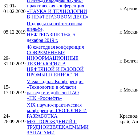
II Международная научно-
31.01-
практическая конференция
г. Армав
01.02.2020
«НАУКА И ТЕХНОЛОГИИ
В НЕФТЕГАЗОВОМ ДЕЛЕ»
Подряды на нефтегазовом
шельфе,
05.12.2019
г. Москв
НЕФТЕГАЗШЕЛЬФ, 5
декабря 2019 г.
48 ежегодная конференция
СОВРЕМЕННЫЕ
29-
ИНФОРМАЦИОННЫЕ
г. Волго
31.10.2019
ТЕХНОЛОГИИ В
НЕФТЯНОЙ И ГАЗОВОЙ
ПРОМЫШЛЕННОСТИ
V ежегодная Конференция
15-
«Технологии в области
г. Москв
17.10.2019
разведки и добычи ПАО
«НК «Роснефть»
XIX научно-практическая
конференция ГЕОЛОГИЯ И
24-
РАЗРАБОТКА
Краснод
26.09.2019
МЕСТОРОЖДЕНИЙ С
край, А
ТРУДНОИЗВЛЕКАЕМЫМИ
ЗАПАСАМИ