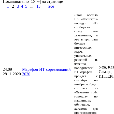
Показывать по
на странице
1
2
3
4
5
...
13
|
все
Этой осенью
НК «Роснефть»
порадует ИТ-
сообщество
сразу тремя
хакатонами, а
это в три раза
больше
интересных
задач,
уникальных
решений и,
конечно,
Уфа, Каз
победителей!
24.09-
Марафон ИТ-соревнований
Самара,
ИТ-марафон
28.11.2020
2020
пройдет с
ИНТЕР
сентября по
ноябрь и будет
состоять из
«Хакатона трёх
городов» по
машинному
обучению,
хакатона для
программистов-