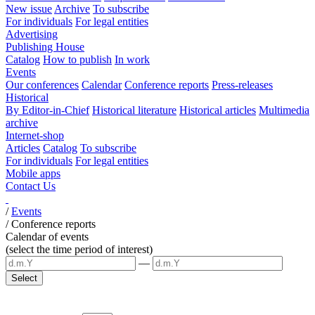
New issue
Archive
To subscribe
For individuals
For legal entities
Advertising
Publishing House
Catalog
How to publish
In work
Events
Our conferences
Calendar
Conference reports
Press-releases
Historical
By Editor-in-Chief
Historical literature
Historical articles
Multimedia
archive
Internet-shop
Articles
Catalog
To subscribe
For individuals
For legal entities
Mobile apps
Contact Us
/
Events
/
Conference reports
Calendar of events
(select the time period of interest)
—