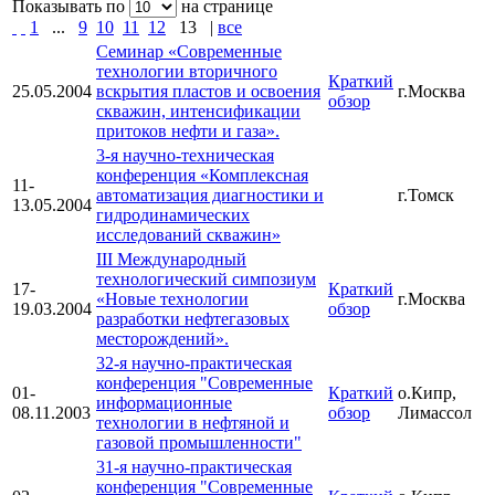
Показывать по
на странице
1
...
9
10
11
12
13
|
все
Семинар «Современные
технологии вторичного
Краткий
25.05.2004
вскрытия пластов и освоения
г.Москва
обзор
скважин, интенсификации
притоков нефти и газа».
3-я научно-техническая
конференция «Комплексная
11-
автоматизация диагностики и
г.Томск
13.05.2004
гидродинамических
исследований скважин»
III Международный
технологический симпозиум
17-
Краткий
«Новые технологии
г.Москва
19.03.2004
обзор
разработки нефтегазовых
месторождений».
32-я научно-практическая
конференция "Современные
01-
Краткий
о.Кипр,
информационные
08.11.2003
обзор
Лимассол
технологии в нефтяной и
газовой промышленности"
31-я научно-практическая
конференция "Современные