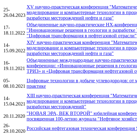
XV научно-практическая конференция "Математиче
25-
моделирование и компьютерные технологии в проц
26.04.2023
разработки месторождений нефти и газа"
Объединенные научно-практические НХ-конферен
17-
"Инновационные решения в геологии и разработке
18.11.2022
"Цифровая трансформация в нефтегазовой отрасли"
XIV научно-практическая конференция "Математич
14-
моделирование и компьютерные технологии в проц
15.09.2022
разработки месторождений нефти и газа"
Объединенные международные научно-практическ
16-
конференции: «Инновационные решения в геологии
19.11.2021
ТРИЗ» и «Цифровая трансформация нефтегазовой о
05-
Цифровые технологии в добыче углеводородов: от 
08.10.2021
практике
XIII научно-практическая конференция "Математич
14-
моделирование и компьютерные технологии в проц
15.04.2021
разработки месторождений"
"НОВАЯ ЭРА, ВЕК ВТОРОЙ" юбилейная конферен
20.11.2020
посвященная 100-летию журнала "Нефтяное хозяйст
26-
Российская нефтегазовая техническая конференция
29.10.2020