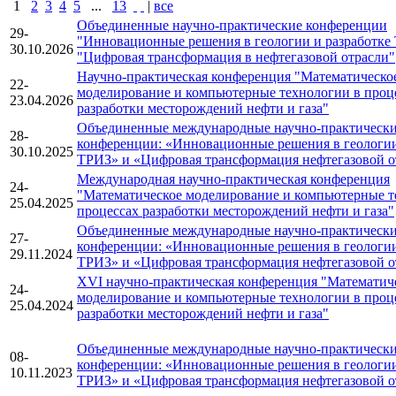
1
2
3
4
5
...
13
|
все
Объединенные научно-практические конференции
29-
"Инновационные решения в геологии и разработке
30.10.2026
"Цифровая трансформация в нефтегазовой отрасли"
Научно-практическая конференция "Математическо
22-
моделирование и компьютерные технологии в проц
23.04.2026
разработки месторождений нефти и газа"
Объединенные международные научно-практическ
28-
конференции: «Инновационные решения в геологии
30.10.2025
ТРИЗ» и «Цифровая трансформация нефтегазовой о
Международная научно-практическая конференция
24-
"Математическое моделирование и компьютерные т
25.04.2025
процессах разработки месторождений нефти и газа"
Объединенные международные научно-практическ
27-
конференции: «Инновационные решения в геологии
29.11.2024
ТРИЗ» и «Цифровая трансформация нефтегазовой о
XVI научно-практическая конференция "Математич
24-
моделирование и компьютерные технологии в проц
25.04.2024
разработки месторождений нефти и газа"
Объединенные международные научно-практическ
08-
конференции: «Инновационные решения в геологии
10.11.2023
ТРИЗ» и «Цифровая трансформация нефтегазовой о