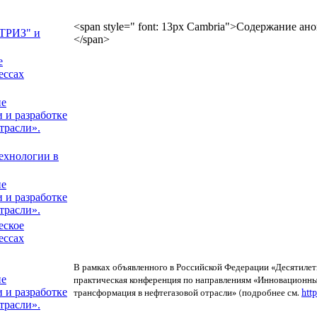
<span style=" font: 13px Cambria">Содержание ан
 ТРИЗ" и
</span>
е
ессах
ие
 и разработке
трасли».
ехнологии в
ие
 и разработке
трасли».
еское
ессах
В рамках объявленного в Российской Федерации «Десятилет
ие
практическая конференция по направлениям «Инновационны
 и разработке
трансформация в нефтегазовой отрасли» (подробнее см.
http
трасли».