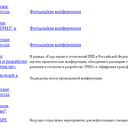
ское
ессах
Фотоальбом конференции
ции
 ТРИЗ" и
Фотоальбом конференции
еское
ессах
Фотоальбом конференции
ие
В рамках «Года науки и технологий 2021 в Российской Фед
 и разработке
научно-практические конференции, объединив и расширив
трасли».
решения в геологии и разработке ТРИЗ» и «Цифровая транс
моделей к
Подведены итоги проведенной конференции
еское
ессах
ция,
во"
 SPE
Ведущее отраслевое мероприятие для нефтегазовых специали