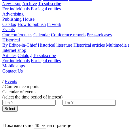
New issue
Archive
To subscribe
For individuals
For legal entities
Advertising
Publishing House
Catalog
How to publish
In work
Events
Our conferences
Calendar
Conference reports
Press-releases
Historical
By Editor-in-Chief
Historical literature
Historical articles
Multimedia 
Internet-shop
Articles
Catalog
To subscribe
For individuals
For legal entities
Mobile apps
Contact Us
/
Events
/
Conference reports
Calendar of events
(select the time period of interest)
—
Показывать по
на странице