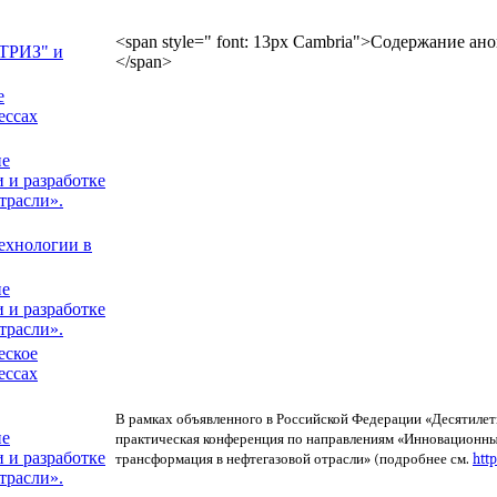
<span style=" font: 13px Cambria">Содержание ан
 ТРИЗ" и
</span>
е
ессах
ие
 и разработке
трасли».
ехнологии в
ие
 и разработке
трасли».
еское
ессах
В рамках объявленного в Российской Федерации «Десятилет
ие
практическая конференция по направлениям «Инновационны
 и разработке
трансформация в нефтегазовой отрасли» (подробнее см.
http
трасли».