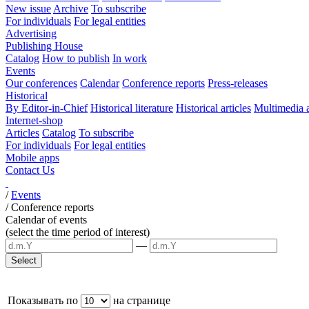
New issue
Archive
To subscribe
For individuals
For legal entities
Advertising
Publishing House
Catalog
How to publish
In work
Events
Our conferences
Calendar
Conference reports
Press-releases
Historical
By Editor-in-Chief
Historical literature
Historical articles
Multimedia 
Internet-shop
Articles
Catalog
To subscribe
For individuals
For legal entities
Mobile apps
Contact Us
/
Events
/
Conference reports
Calendar of events
(select the time period of interest)
—
Показывать по
на странице