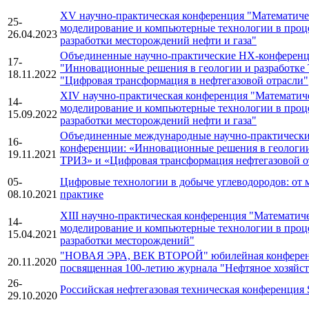
XV научно-практическая конференция "Математиче
25-
моделирование и компьютерные технологии в проц
26.04.2023
разработки месторождений нефти и газа"
Объединенные научно-практические НХ-конферен
17-
"Инновационные решения в геологии и разработке
18.11.2022
"Цифровая трансформация в нефтегазовой отрасли"
XIV научно-практическая конференция "Математич
14-
моделирование и компьютерные технологии в проц
15.09.2022
разработки месторождений нефти и газа"
Объединенные международные научно-практическ
16-
конференции: «Инновационные решения в геологии
19.11.2021
ТРИЗ» и «Цифровая трансформация нефтегазовой о
05-
Цифровые технологии в добыче углеводородов: от 
08.10.2021
практике
XIII научно-практическая конференция "Математич
14-
моделирование и компьютерные технологии в проц
15.04.2021
разработки месторождений"
"НОВАЯ ЭРА, ВЕК ВТОРОЙ" юбилейная конферен
20.11.2020
посвященная 100-летию журнала "Нефтяное хозяйст
26-
Российская нефтегазовая техническая конференция
29.10.2020