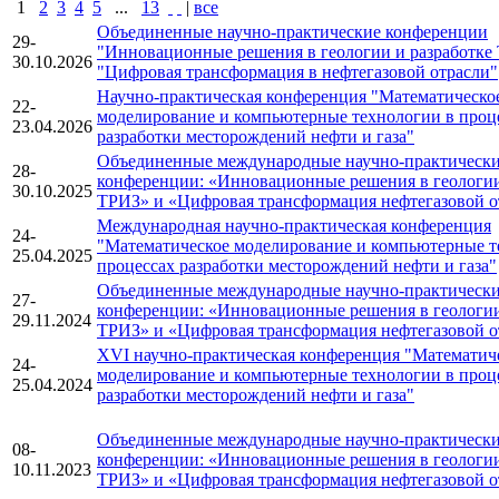
1
2
3
4
5
...
13
|
все
Объединенные научно-практические конференции
29-
"Инновационные решения в геологии и разработке
30.10.2026
"Цифровая трансформация в нефтегазовой отрасли"
Научно-практическая конференция "Математическо
22-
моделирование и компьютерные технологии в проц
23.04.2026
разработки месторождений нефти и газа"
Объединенные международные научно-практическ
28-
конференции: «Инновационные решения в геологии
30.10.2025
ТРИЗ» и «Цифровая трансформация нефтегазовой о
Международная научно-практическая конференция
24-
"Математическое моделирование и компьютерные т
25.04.2025
процессах разработки месторождений нефти и газа"
Объединенные международные научно-практическ
27-
конференции: «Инновационные решения в геологии
29.11.2024
ТРИЗ» и «Цифровая трансформация нефтегазовой о
XVI научно-практическая конференция "Математич
24-
моделирование и компьютерные технологии в проц
25.04.2024
разработки месторождений нефти и газа"
Объединенные международные научно-практическ
08-
конференции: «Инновационные решения в геологии
10.11.2023
ТРИЗ» и «Цифровая трансформация нефтегазовой о