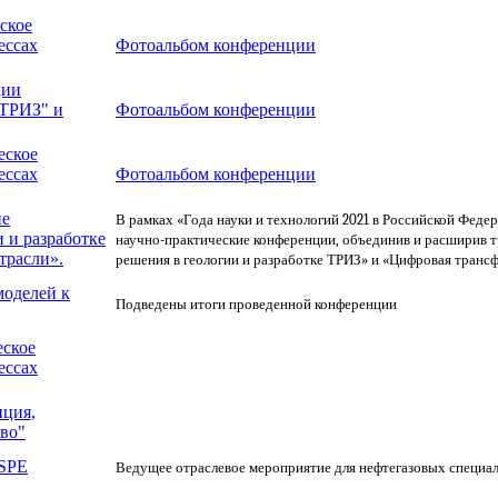
ское
ессах
Фотоальбом конференции
ции
 ТРИЗ" и
Фотоальбом конференции
еское
ессах
Фотоальбом конференции
ие
В рамках «Года науки и технологий 2021 в Российской Фед
 и разработке
научно-практические конференции, объединив и расширив
трасли».
решения в геологии и разработке ТРИЗ» и «Цифровая транс
моделей к
Подведены итоги проведенной конференции
еское
ессах
ция,
во"
 SPE
Ведущее отраслевое мероприятие для нефтегазовых специали