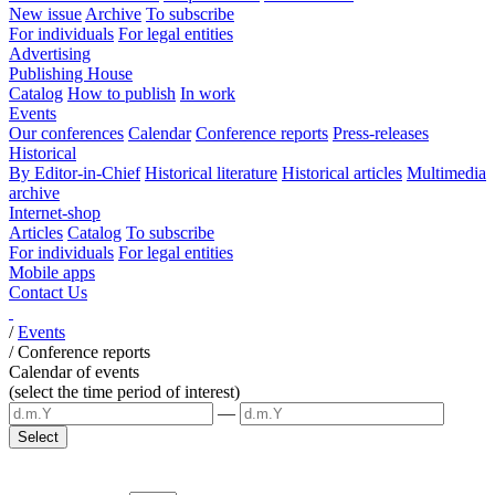
New issue
Archive
To subscribe
For individuals
For legal entities
Advertising
Publishing House
Catalog
How to publish
In work
Events
Our conferences
Calendar
Conference reports
Press-releases
Historical
By Editor-in-Chief
Historical literature
Historical articles
Multimedia
archive
Internet-shop
Articles
Catalog
To subscribe
For individuals
For legal entities
Mobile apps
Contact Us
/
Events
/
Conference reports
Calendar of events
(select the time period of interest)
—