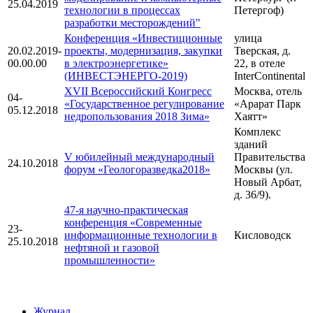
25.04.2019
технологии в процессах
Петергоф)
разработки месторождений"
Конференция «Инвестиционные
улица
20.02.2019-
проекты, модернизация, закупки
Тверская, д.
00.00.00
в электроэнергетике»
22, в отеле
(ИНВЕСТЭНЕРГО-2019)
InterContinental
ХVII Всероссийский Конгресс
Москва, отель
04-
«Государственное регулирование
«Арарат Парк
05.12.2018
недропользования 2018 Зима»
Хаятт»
Комплекс
зданий
V юбилейный международный
Правительства
24.10.2018
форум «Геологоразведка2018»
Москвы (ул.
Новый Арбат,
д. 36/9).
47-я научно-практическая
конференция «Современные
23-
информационные технологии в
Кисловодск
25.10.2018
нефтяной и газовой
промышленности»
Журнал