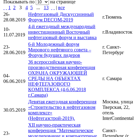
Показывать по
на странице
1
2
3
4
5
...
13
|
все
26-
Нефтегазовый Дискуссионный
г.Тюмень
28.08.2019
Форум DECOM-2019
4-й ежегодный международный
10-
инвестиционный Восточный
г.Владивосток
11.07.2019
нефтегазовый форум и выставка
6-й Молодежный форум
23-
г. Санкт-
Мирового нефтяного совета –
28.06.2019
Петербург
Форум будущих лидеров
36 всероссийская научно-
производственная конференция
ОХРАНА ОКРУЖАЮЩЕЙ
04-
СРЕДЫ НА ОБЪЕКТАХ
г. Самара
06.06.2019
НЕФТЕГАЗОВОГО
КОМПЛЕКСА (4-6.06.2018
г.Самара)
Девятая ежегодная конференция
Москва, улица
«Строительство в нефтегазовом
Тверская, 22,
30.05.2019
комплексе»
отель
(Нефтегазстрой-2019).
InterContinental
XII научно-практическая
конференция "Математическое
Санкт-
23-
моделирование и компьютерные
Петербург (г.