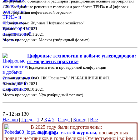
конференции, объединив и расширив традиционные осенние мероприятия
«Инновационные решения в геологии и разработке ТРИЗ» и «Цифровая
трансформация нефтегазовой отрасли».
Организаторы: Журнал "Нефтяное хозяйство"
Начало: 16.11.2021
Окончание: 19.11.2021
Место проведения: Москва (гибридный формат)
Цифровые технологии в добыче углеводородов:
от моделей к практике
Подведены итоги проведенной конференции
Организаторы: ОАО "НК "Роснефть" / РН-БАШНИПИНЕФТЬ
Начало: 05.10.2021
Окончание: 08.10.2021
Место проведения: Уфа (гибридный формат)
7 - 12 из 130
Начало
|
Пред.
|
1
2
3
4
5
|
След.
|
Конец
|
Все
В 2025 году были подготовлены:
-
подборка статей журнала,
посвященных
подвигу нефтяников в годы Великой Отечественной войны;