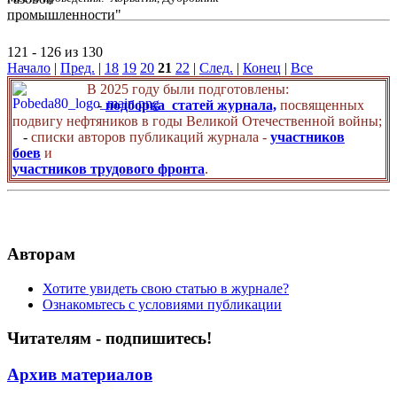
121 - 126 из 130
Начало
|
Пред.
|
18
19
20
21
22
|
След.
|
Конец
|
Все
В 2025 году были подготовлены:
-
подборка статей журнала,
посвященных
подвигу нефтяников в годы Великой Отечественной войны;
-
списки авторов публикаций журнала -
участников
боев
и
участников трудового фронта
.
Авторам
Хотите увидеть свою статью в журнале?
Ознакомьтесь с условиями публикации
Читателям - подпишитесь!
Архив материалов