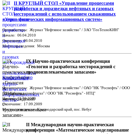
II КРУГЛЫЙ СТОЛ «Управление процессами
разработки и доразведки нефтяных и газовых
месторождений с использованием скважинных
ядерно-физических информационных систем»
Организаторы: Журнал "Нефтяное хозяйство" / ЗАО "ГеоТехноКИН"
Начало: 06.04.2010
Окончание: 06.04.2010
Место проведения: Москва
IX Научно-практическая конференция
«Геология и разработка месторождений с
трудноизвлекаемыми запасами»
Краткий обзор
Организаторы: Журнал "Нефтяное хозяйство" / ОАО "НК "Роснефть" / ООО
"РН-Краснодарнефтегаз" / ООО "НК "Роснефть" - НТЦ"
Начало: 15.09.2009
Окончание: 17.09.2009
Место проведения: Краснодарский край, пос. Небуг
II Международная научно-практическая
конференция «Математическое моделирование