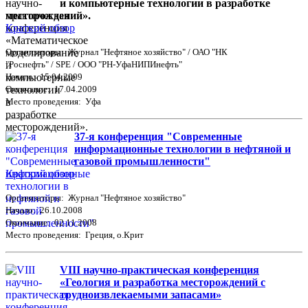
и компьютерные технологии в разработке
месторождений».
Краткий обзор
Организаторы: Журнал "Нефтяное хозяйство" / ОАО "НК
"Роснефть" / SPE / ООО "РН-УфаНИПИнефть"
Начало: 15.04.2009
Окончание: 17.04.2009
Место проведения: Уфа
37-я конференция "Современные
информационные технологии в нефтяной и
газовой промышленности"
Краткий обзор
Организаторы: Журнал "Нефтяное хозяйство"
Начало: 26.10.2008
Окончание: 02.11.2008
Место проведения: Греция, о.Крит
VIII научно-практическая конференция
«Геология и разработка месторождений с
трудноизвлекаемыми запасами»