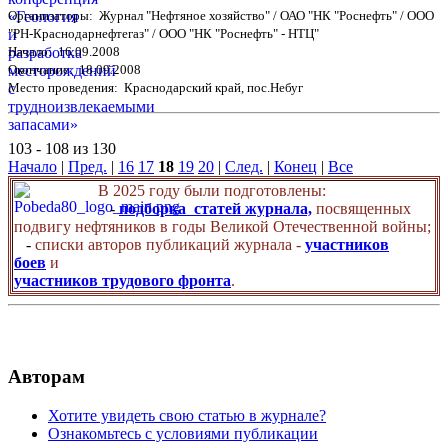
Организаторы: Журнал "Нефтяное хозяйство" / ОАО "НК "Роснефть" / ООО
"РН-Краснодарнефтегаз" / ООО "НК "Роснефть" - НТЦ"
Начало: 16.09.2008
Окончание: 18.09.2008
Место проведения: Краснодарский край, пос.Небуг
103 - 108 из 130
Начало
|
Пред.
|
16
17
18
19
20
|
След.
|
Конец
|
Все
В 2025 году были подготовлены:
-
подборка статей журнала,
посвященных
подвигу нефтяников в годы Великой Отечественной войны;
-
списки авторов публикаций журнала -
участников
боев
и
участников трудового фронта
.
Авторам
Хотите увидеть свою статью в журнале?
Ознакомьтесь с условиями публикации