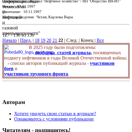
Организаторы: Журнал "Нефтяное хозяйство" / НП "Общество ИН-ИТ"
Начало: 03.11.1997
Окончание: 10.11.1997
Место проведения: Чехия, Карловы Вары
127 - 130 из 130
Начало
|
Пред.
|
18
19
20
21
22
| След. | Конец
|
Все
В 2025 году были подготовлены:
-
подборка статей журнала,
посвященных
подвигу нефтяников в годы Великой Отечественной войны;
-
списки авторов публикаций журнала -
участников
боев
и
участников трудового фронта
.
Авторам
Хотите увидеть свою статью в журнале?
Ознакомьтесь с условиями публикации
Читателям - подпишитесь!