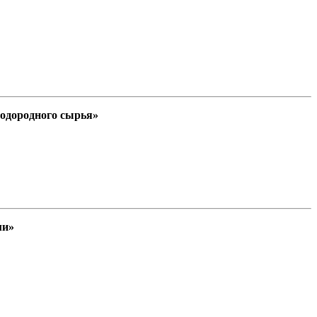
водородного сырья»
ми»