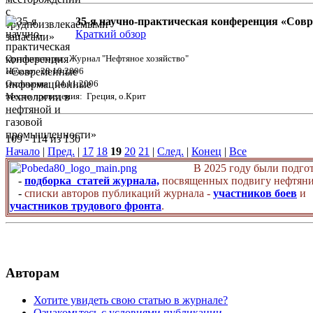
35-я научно-практическая конференция «Сов
Краткий обзор
Организаторы: Журнал "Нефтяное хозяйство"
Начало: 28.10.2006
Окончание: 04.11.2006
Место проведения: Греция, о.Крит
109 - 114 из 130
Начало
|
Пред.
|
17
18
19
20
21
|
След.
|
Конец
|
Все
В 2025 году были подго
-
подборка статей журнала,
посвященных подвигу нефтяни
-
списки авторов публикаций журнала -
участников боев
и
участников трудового фронта
.
Авторам
Хотите увидеть свою статью в журнале?
Ознакомьтесь с условиями публикации