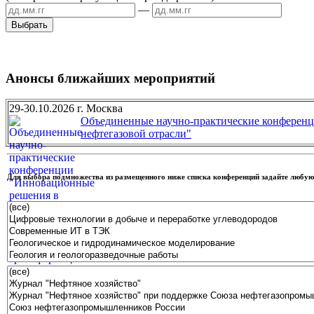
—
Анонсы ближайших мероприятий
29-30.10.2026 г. Москва
Объединенные научно-практические конференц
нефтегазовой отрасли"
Для выбора подмножества из размещенного ниже списка конференций задайте люб