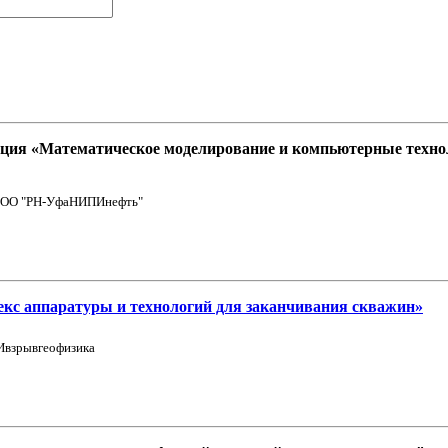
ция «Математическое моделирование и компьютерные технол
/ ООО "РН-УфаНИПИнефть"
 аппаратуры и технологий для заканчивания скважин»
Ивзрывгеофизика