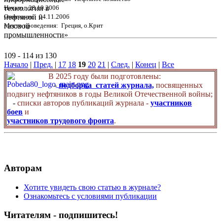
Начало: 28.10.2006
Окончание: 04.11.2006
Место проведения: Греция, о.Крит
109 - 114 из 130
Начало
|
Пред.
|
17
18
19
20
21
|
След.
|
Конец
|
Все
В 2025 году были подготовлены:
-
подборка статей журнала,
посвященных
подвигу нефтяников в годы Великой Отечественной войны;
-
списки авторов публикаций журнала -
участников
боев
и
участников трудового фронта
.
Авторам
Хотите увидеть свою статью в журнале?
Ознакомьтесь с условиями публикации
Читателям - подпишитесь!