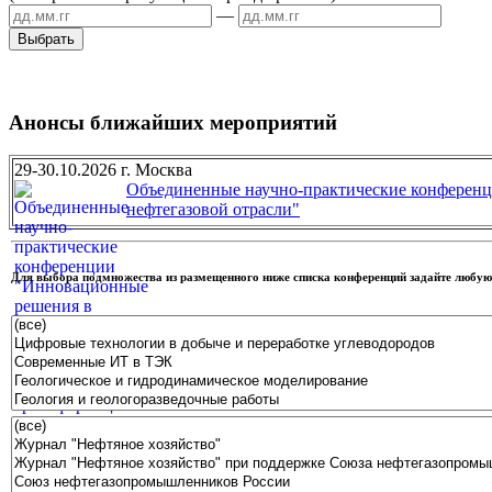
—
Анонсы ближайших мероприятий
29-30.10.2026 г. Москва
Объединенные научно-практические конференц
нефтегазовой отрасли"
Для выбора подмножества из размещенного ниже списка конференций задайте люб