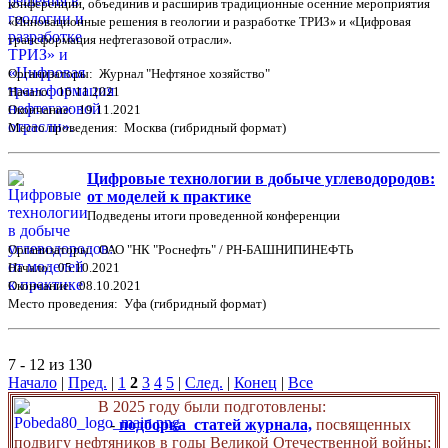
конференции, объединив и расширив традиционные осенние мероприятия
«Инновационные решения в геологии и разработке ТРИЗ» и «Цифровая
трансформация нефтегазовой отрасли».
Организаторы: Журнал "Нефтяное хозяйство"
Начало: 16.11.2021
Окончание: 19.11.2021
Место проведения: Москва (гибридный формат)
Цифровые технологии в добыче углеводородов:
от моделей к практике
Подведены итоги проведенной конференции
Организаторы: ОАО "НК "Роснефть" / РН-БАШНИПИНЕФТЬ
Начало: 05.10.2021
Окончание: 08.10.2021
Место проведения: Уфа (гибридный формат)
7 - 12 из 130
Начало
|
Пред.
|
1
2
3
4
5
|
След.
|
Конец
|
Все
В 2025 году были подготовлены:
-
подборка статей журнала,
посвященных
подвигу нефтяников в годы Великой Отечественной войны;