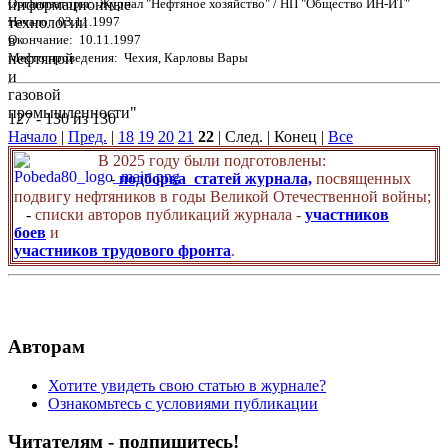
Организаторы: Журнал "Нефтяное хозяйство" / НП "Общество ИН-ИТ"
Начало: 03.11.1997
Окончание: 10.11.1997
Место проведения: Чехия, Карловы Вары
127 - 130 из 130
Начало
|
Пред.
|
18
19
20
21
22
| След. | Конец
|
Все
В 2025 году были подготовлены:
-
подборка статей журнала,
посвященных
подвигу нефтяников в годы Великой Отечественной войны;
-
списки авторов публикаций журнала -
участников
боев
и
участников трудового фронта
.
Авторам
Хотите увидеть свою статью в журнале?
Ознакомьтесь с условиями публикации
Читателям - подпишитесь!