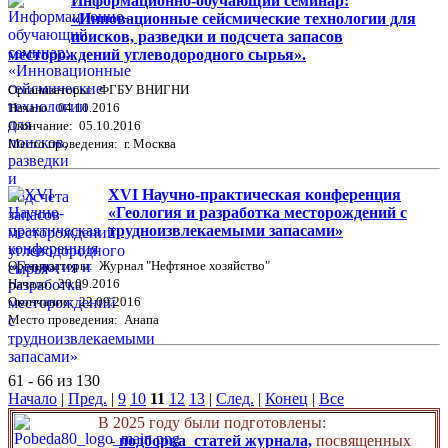
Информационно-обучающий семинар:
«Инновационные сейсмические технологии для
поисков, разведки и подсчета запасов
месторождений углеводородного сырья».
Организаторы: ФГБУ ВНИГНИ
Начало: 04.10.2016
Окончание: 05.10.2016
Место проведения: г. Москва
XVI Научно-практическая конференция
«Геология и разработка месторождений с
трудноизвлекаемыми запасами»
Организаторы: Журнал "Нефтяное хозяйство"
Начало: 20.09.2016
Окончание: 22.09.2016
Место проведения: Анапа
61 - 66 из 130
Начало
|
Пред.
|
9
10
11
12
13
|
След.
|
Конец
|
Все
В 2025 году были подготовлены:
-
подборка статей журнала,
посвященных