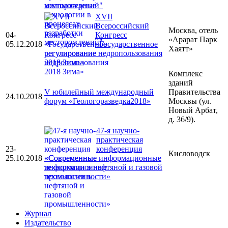
месторождений"
ХVII
Всероссийский
Москва, отель
04-
Конгресс
«Арарат Парк
05.12.2018
«Государственное
Хаятт»
регулирование недропользования
2018 Зима»
Комплекс
зданий
V юбилейный международный
Правительства
24.10.2018
форум «Геологоразведка2018»
Москвы (ул.
Новый Арбат,
д. 36/9).
47-я научно-
практическая
23-
конференция
Кисловодск
25.10.2018
«Современные информационные
технологии в нефтяной и газовой
промышленности»
Журнал
Издательство