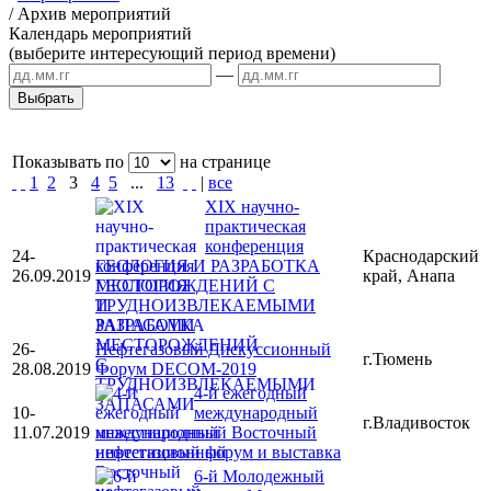
/
Архив мероприятий
Календарь мероприятий
(выберите интересующий период времени)
—
Показывать по
на странице
1
2
3
4
5
...
13
|
все
XIX научно-
практическая
конференция
24-
Краснодарский
ГЕОЛОГИЯ И РАЗРАБОТКА
26.09.2019
край, Анапа
МЕСТОРОЖДЕНИЙ С
ТРУДНОИЗВЛЕКАЕМЫМИ
ЗАПАСАМИ
26-
Нефтегазовый Дискуссионный
г.Тюмень
28.08.2019
Форум DECOM-2019
4-й ежегодный
10-
международный
г.Владивосток
11.07.2019
инвестиционный Восточный
нефтегазовый форум и выставка
6-й Молодежный