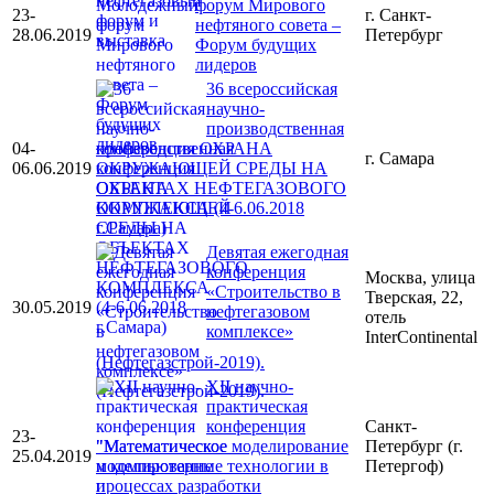
форум Мирового
23-
г. Санкт-
нефтяного совета –
28.06.2019
Петербург
Форум будущих
лидеров
36 всероссийская
научно-
производственная
04-
конференция ОХРАНА
г. Самара
06.06.2019
ОКРУЖАЮЩЕЙ СРЕДЫ НА
ОБЪЕКТАХ НЕФТЕГАЗОВОГО
КОМПЛЕКСА (4-6.06.2018
г.Самара)
Девятая ежегодная
конференция
Москва, улица
«Строительство в
Тверская, 22,
30.05.2019
нефтегазовом
отель
комплексе»
InterContinental
(Нефтегазстрой-2019).
XII научно-
практическая
конференция
Санкт-
23-
"Математическое моделирование
Петербург (г.
25.04.2019
и компьютерные технологии в
Петергоф)
процессах разработки