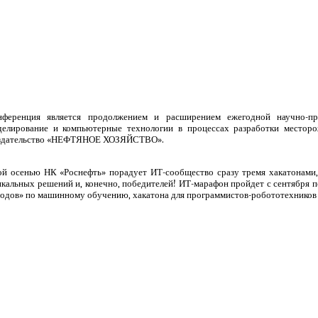
нференция является продолжением и расширением ежегодной научно-пр
делирование и компьютерные технологии в процессах разработки местор
здательство «НЕФТЯНОЕ ХОЗЯЙСТВО».
ой осенью НК «Роснефть» порадует ИТ-сообщество сразу тремя хакатонами, 
кальных решений и, конечно, победителей! ИТ-марафон пройдет с сентября по
одов» по машинному обучению, хакатона для программистов-робототехников и 