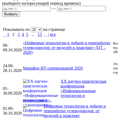
(выберите интересующий период времени)
—
Показывать по
на странице
1
2
3
4
5
...
13
|
все
«Цифровые технологии в добыче и переработке
Ко
06-
углеводородов: от моделей к практике» (ЦТ –
мо
09.10.2020
«И
2020)
Эт
24.09-
Марафон ИТ-соревнований 2020
уни
28.11.2020
гор
XX научно-практическая
конференция
01-
«Информационные
30.09.2020
технологии в
инжиниринге».
Цифровые технологии в добыче и
01.09-
переработке углеводородов: от
30.10.2020
моделей к практике