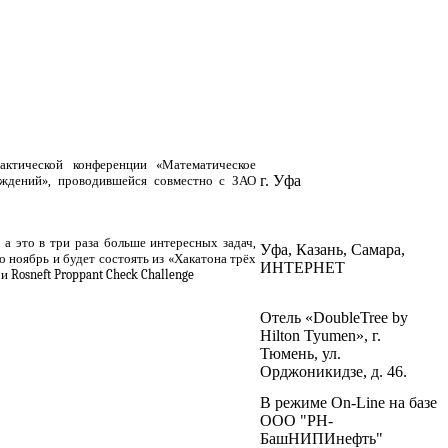
актической конференции «Математическое
г. Уфа
ождений», проводившейся совместно с ЗАО
а это в три раза больше интересных задач,
Уфа, Казань, Самара,
 ноябрь и будет состоять из «Хакатона трёх
ИНТЕРНЕТ
Rosneft Proppant Check Challenge
Отель «DoubleTree by
Hilton Tyumen», г.
Тюмень, ул.
Орджоникидзе, д. 46.
В режиме On-Line на базе
ООО "РН-
БашНИПИнефть"