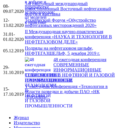
5-й ежегодный международный
08-
инвестиционный Восточный нефтегазовый
09.07.2020
форум и выставка
12-
Технический Форум «Обустройство
13.02.2020
нефтегазовых месторождений 2020»
II Международная научно-практическая
31.01-
конференция «НАУКА И ТЕХНОЛОГИИ В
01.02.2020
НЕФТЕГАЗОВОМ ДЕЛЕ»
Подряды на нефтегазовом шельфе,
05.12.2019
НЕФТЕГАЗШЕЛЬФ, 5 декабря 2019 г.
48 ежегодная конференция
СОВРЕМЕННЫЕ
29-
ИНФОРМАЦИОННЫЕ
31.10.2019
ТЕХНОЛОГИИ В НЕФТЯНОЙ И ГАЗОВОЙ
ПРОМЫШЛЕННОСТИ
V ежегодная Конференция «Технологии в
15-
области разведки и добычи ПАО «НК
17.10.2019
«Роснефть»
Журнал
Издательство
Мероприятия