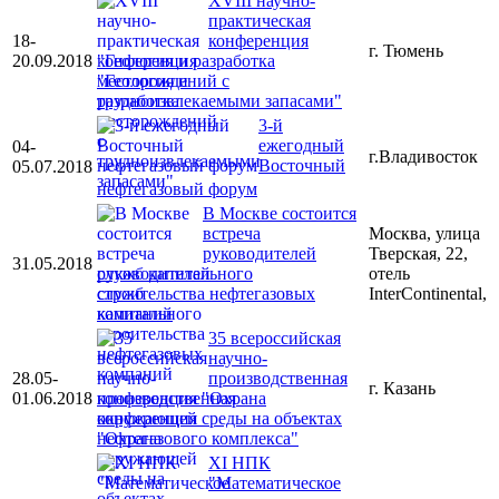
XVIII научно-
практическая
18-
конференция
г. Тюмень
20.09.2018
"Геология и разработка
месторождений с
трудноизвлекаемыми запасами"
3-й
ежегодный
04-
г.Владивосток
Восточный
05.07.2018
нефтегазовый форум
В Москве состоится
встреча
Москва, улица
руководителей
Тверская, 22,
31.05.2018
служб капитального
отель
строительства нефтегазовых
InterContinental,
компаний
35 всероссийская
научно-
28.05-
производственная
г. Казань
01.06.2018
конференция "Охрана
окружающей среды на объектах
нефтегазового комплекса"
XI НПК
"Математическое