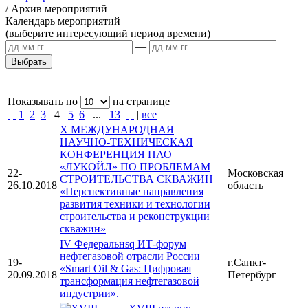
/
Архив мероприятий
Календарь мероприятий
(выберите интересующий период времени)
—
Показывать по
на странице
1
2
3
4
5
6
...
13
|
все
X МЕЖДУНАРОДНАЯ
НАУЧНО-ТЕХНИЧЕСКАЯ
КОНФЕРЕНЦИЯ ПАО
«ЛУКОЙЛ» ПО ПРОБЛЕМАМ
22-
Московская
СТРОИТЕЛЬСТВА СКВАЖИН
26.10.2018
область
«Перспективные направления
развития техники и технологии
строительства и реконструкции
скважин»
IV Федеральнsq ИТ-форум
нефтегазовой отрасли России
19-
г.Санкт-
«Smart Oil & Gas: Цифровая
20.09.2018
Петербург
трансформация нефтегазовой
индустрии».