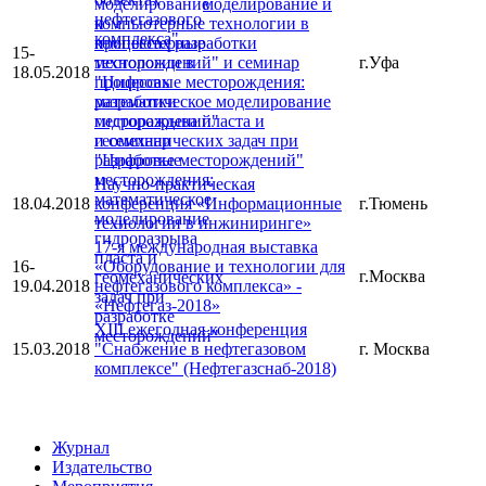
моделирование и
компьютерные технологии в
процессах разработки
15-
месторождений" и семинар
г.Уфа
18.05.2018
"Цифровые месторождения:
математическое моделирование
гидроразрыва пласта и
геомеханических задач при
разработке месторождений"
Научно-практическая
18.04.2018
конференция «Информационные
г.Тюмень
технологии в инжиниринге»
17-я международная выставка
16-
«Оборудование и технологии для
г.Москва
19.04.2018
нефтегазового комплекса» -
«Нефтегаз-2018»
XIII ежегодная конференция
15.03.2018
"Снабжение в нефтегазовом
г. Москва
комплексе" (Нефтегазснаб-2018)
Журнал
Издательство