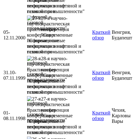
информационные
технологии в нефтяной и
газовой промышленности"
29-я научно-
практическая
конференция
05-
Краткий
Венгрия,
"Современные
12.11.2000
обзор
Будапешт
информационные
технологии в нефтяной и
газовой промышленности"
28-я научно-
практическая
конференция
31.10-
Краткий
Венгрия,
"Современные
07.11.1999
обзор
Будапешт
информационные
технологии в нефтяной и
газовой промышленности"
27-я научно-
практическая
конференция
Чехия,
01-
Краткий
"Современные
Карловы
08.11.1998
обзор
информационные
Вары
технологии в нефтяной и
газовой промышленности"