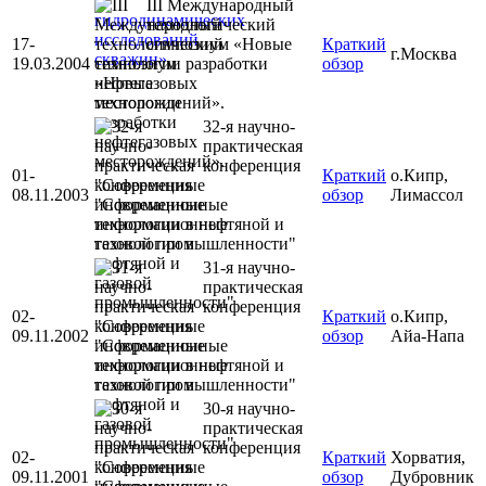
III Международный
технологический
17-
симпозиум «Новые
Краткий
г.Москва
19.03.2004
технологии разработки
обзор
нефтегазовых
месторождений».
32-я научно-
практическая
конференция
01-
Краткий
о.Кипр,
"Современные
08.11.2003
обзор
Лимассол
информационные
технологии в нефтяной и
газовой промышленности"
31-я научно-
практическая
конференция
02-
Краткий
о.Кипр,
"Современные
09.11.2002
обзор
Айа-Напа
информационные
технологии в нефтяной и
газовой промышленности"
30-я научно-
практическая
конференция
02-
Краткий
Хорватия,
"Современные
09.11.2001
обзор
Дубровник