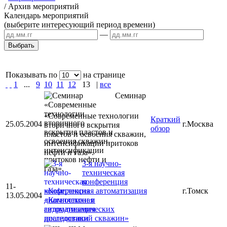
/
Архив мероприятий
Календарь мероприятий
(выберите интересующий период времени)
—
Показывать по
на странице
1
...
9
10
11
12
13
|
все
Семинар
«Современные технологии
Краткий
25.05.2004
г.Москва
вторичного вскрытия
обзор
пластов и освоения скважин,
интенсификации притоков
нефти и газа».
3-я научно-
техническая
конференция
11-
«Комплексная автоматизация
г.Томск
13.05.2004
диагностики и
гидродинамических
исследований скважин»