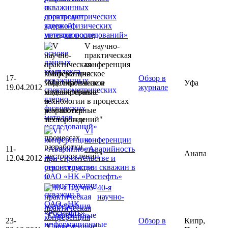
скважинных
спектрометрических
ядерно-физических
методов исследований»
V научно-
практическая
конференция
"Математическое
17-
Обзор в
моделирование и
Уфа
19.04.2012
журнале
компьютерные
технологии в процессах
разработки
месторождений"
VI
конференции
11-
«Аварийность
Анапа
12.04.2012
при строительстве и
реконструкции скважин в
ОАО «НК «Роснефть»
40-я
научно-
практическая
конференция
23-
Обзор в
Кипр,
“Современные