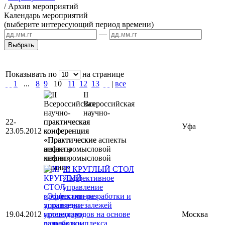
/
Архив мероприятий
Календарь мероприятий
(выберите интересующий период времени)
—
Показывать по
на странице
1
...
8
9
10
11
12
13
|
все
II
Всероссийская
научно-
22-
практическая
Уфа
23.05.2012
конференция
«Практические аспекты
нефтепромысловой
химии»
III КРУГЛЫЙ СТОЛ
«Эффективное
управление
процессами разработки и
доразведки залежей
19.04.2012
углеводородов на основе
Москва
данных комплекса