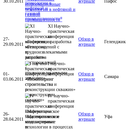
30.10.2011
журнале
Пафос
информационные
технологии в нефтяной и
газовой
промышленности”
XI Научно-
практическая
конференция
27-
Обзор в
«Геология и разработка
Геленджик
29.09.2011
журнале
месторождений с
трудноизвлекаемыми
запасами»
I научно-
практическая
01-
конференция
Обзор в
Самара
03.06.2011
«Инжиниринг
журнале
строительства и
реконструкции скважин»
IV научно-
практическая
конференция
"Математическое
26-
Обзор в
моделирование и
Уфа
28.04.2011
журнале
компьютерные
технологии в процессах