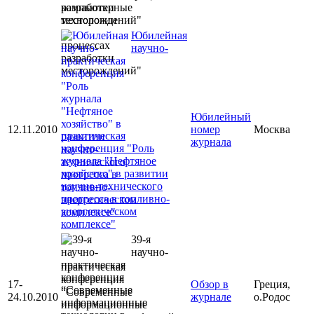
разработки
месторождений"
Юбилейная
научно-
Юбилейный
12.11.2010
номер
Москва
практическая
журнала
конференция "Роль
журнала "Нефтяное
хозяйство" в развитии
научно-технического
прогресса в топливно-
энергетическом
комплексе"
39-я
научно-
практическая
конференция
17-
Обзор в
Греция,
“Современные
24.10.2010
журнале
о.Родос
информационные