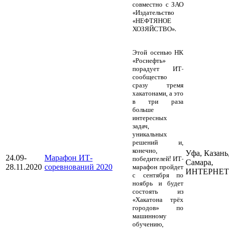
совместно с ЗАО
«Издательство
«НЕФТЯНОЕ
ХОЗЯЙСТВО».
Этой осенью НК
«Роснефть»
порадует ИТ-
сообщество
сразу тремя
хакатонами, а это
в три раза
больше
интересных
задач,
уникальных
решений и,
конечно,
Уфа, Казань
24.09-
Марафон ИТ-
победителей! ИТ-
Самара,
28.11.2020
соревнований 2020
марафон пройдет
ИНТЕРНЕТ
с сентября по
ноябрь и будет
состоять из
«Хакатона трёх
городов» по
машинному
обучению,