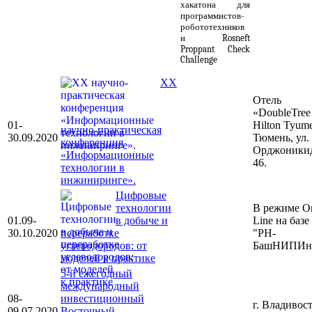
хакатона для
программистов-
робототехников
и Rosneft
Proppant Check
Challenge
XX
Отель
«DoubleTree
01-
Hilton Tyume
научно-практическая
30.09.2020
Тюмень, ул.
конференция
Орджоникидз
«Информационные
46.
технологии в
инжиниринге».
Цифровые
технологии
В режиме O
01.09-
в добыче и
Line на баз
30.10.2020
переработке
"РН-
углеводородов: от
БашНИПИн
моделей к практике
5-й ежегодный
международный
08-
инвестиционный
г. Владивос
09.07.2020
Восточный