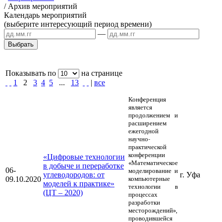
/
Архив мероприятий
Календарь мероприятий
(выберите интересующий период времени)
—
Показывать по
на странице
1
2
3
4
5
...
13
|
все
Конференция
является
продолжением и
расширением
ежегодной
научно-
практической
конференции
«Цифровые технологии
«Математическое
в добыче и переработке
06-
моделирование и
углеводородов: от
г. Уфа
09.10.2020
компьютерные
моделей к практике»
технологии в
(ЦТ – 2020)
процессах
разработки
месторождений»,
проводившейся