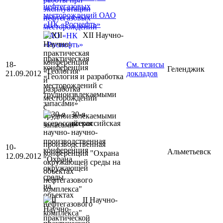
нефтегазовых
месторождений ОАО
«НК «Роснефть»
XII Научно-
практическая
18-
См. тезисы
конференция
Геленджик
21.09.2012
докладов
«Геология и разработка
месторождений с
трудноизвлекаемыми
запасами»
30-я
всероссийская
научно-
производственная
10-
Альметьевск
конференция "Охрана
12.09.2012
окружающей среды на
объектах
нефтегазового
комплекса"
II Научно-