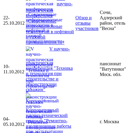
научно-
практическая
Сочи,
конференция
22-
Обзор и
Адлерский
«Современные
25.10.2012
отзывы
район, отель
информационные
участников
"Весна"
технологии в нефтяной
и газовой
промышленности»
V научно-
практическая
пансионат
10-
конференция "Техника
"Ватутинки"
11.10.2012
и технология при
Моск. обл.
строительстве и
реконструкции
скважин"
Корпоративный
научно-технический
04-
семинар "Ремонтно-
г. Москва
05.10.2012
изоляционные работы
при эксплуатации