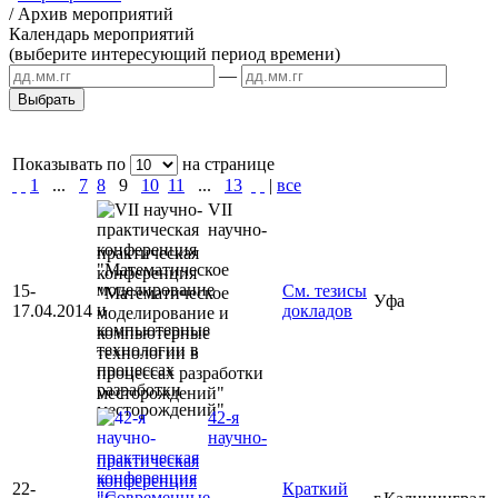
/
Архив мероприятий
Календарь мероприятий
(выберите интересующий период времени)
—
Показывать по
на странице
1
...
7
8
9
10
11
...
13
|
все
VII
научно-
практическая
конференция
15-
См. тезисы
"Математическое
Уфа
17.04.2014
докладов
моделирование и
компьютерные
технологии в
процессах разработки
месторождений"
42-я
научно-
практическая
конференция
22-
Краткий