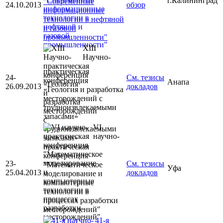
г.Калининград
"Современные
24.10.2013
обзор
информационные
технологии в нефтяной
и газовой
промышленности"
XIII
Научно-
практическая
24-
См. тезисы
конференция
Анапа
26.09.2013
докладов
«Геология и разработка
месторождений с
трудноизвлекаемыми
запасами»
VI
научно-
практическая
конференция
23-
См. тезисы
"Математическое
Уфа
25.04.2013
докладов
моделирование и
компьютерные
технологии в
процессах разработки
месторождений"
41-я