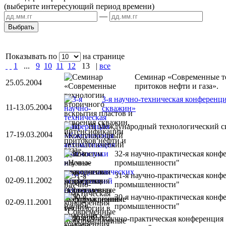
(выберите интересующий период времени)
—
Показывать по
на странице
1
...
9
10
11
12
13
|
все
Семинар «Современные те
25.05.2004
притоков нефти и газа».
3-я научно-техническая конференц
11-13.05.2004
скважин»
III Международный технологический с
17-19.03.2004
32-я научно-практическая кон
01-08.11.2003
промышленности"
31-я научно-практическая кон
02-09.11.2002
промышленности"
30-я научно-практическая кон
02-09.11.2001
промышленности"
29-я научно-практическая конференци