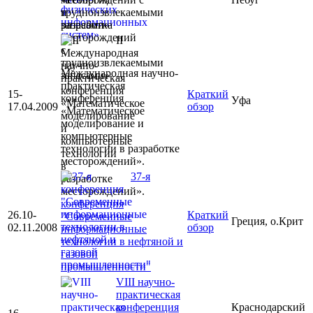
трудноизвлекаемыми
запасами»
II
Международная научно-
практическая
15-
Краткий
конференция
Уфа
17.04.2009
обзор
«Математическое
моделирование и
компьютерные
технологии в разработке
месторождений».
37-я
конференция
26.10-
Краткий
"Современные
Греция, о.Крит
02.11.2008
обзор
информационные
технологии в нефтяной и
газовой
промышленности"
VIII научно-
практическая
конференция
Краснодарский