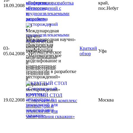
16-
«Геология и разработка
край,
18.09.2008
месторождений с
пос.Небуг
трудноизвлекаемыми
запасами»
I
Международная научно-
практическая
03-
Краткий
конференция
Уфа
05.04.2008
обзор
«Математическое
моделирование и
компьютерные
технологии в разработке
месторождений»
КРУГЛЫЙ СТОЛ
19.02.2008
Москва
«Современный комплекс
аппаратуры и
технологий для
заканчивания скважин»