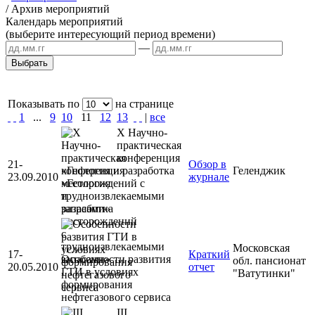
/
Архив мероприятий
Календарь мероприятий
(выберите интересующий период времени)
—
Показывать по
на странице
1
...
9
10
11
12
13
|
все
X Научно-
практическая
конференция
21-
Обзор в
«Геология и разработка
Геленджик
23.09.2010
журнале
месторождений с
трудноизвлекаемыми
запасами»
Московская
17-
Краткий
Особенности развития
обл. пансионат
20.05.2010
отчет
ГТИ в условиях
"Ватутинки"
формирования
нефтегазового сервиса
III