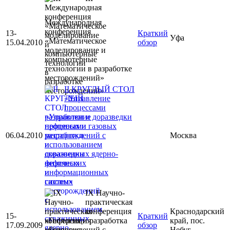
Международная
конференция
13-
Краткий
Уфа
«Математическое
15.04.2010
обзор
моделирование и
компьютерные
технологии в разработке
месторождений»
II КРУГЛЫЙ СТОЛ
«Управление
процессами
разработки и доразведки
нефтяных и газовых
06.04.2010
месторождений с
Москва
использованием
скважинных ядерно-
физических
информационных
систем»
IX Научно-
практическая
конференция
Краснодарский
15-
Краткий
«Геология и разработка
край, пос.
17.09.2009
обзор
месторождений с
Небуг