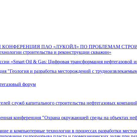
 КОНФЕРЕНЦИЯ ПАО «ЛУКОЙЛ» ПО ПРОБЛЕМАМ СТРО
ехнологии строительства и реконструкции скважин»
ссии «Smart Oil & Gas: Цифровая трансформация нефтегазовой и
ция "Геология и разработка месторождений с трудноизвлекаемы
тегазовый форум
телей служб капитального строительства нефтегазовых компани
венная конференция "Охрана окружающей среды на объектах неф
ние и компьютерные технологии в процессах разработки мест
лирование гидроразрыва пласта и геомеханических задач при ра