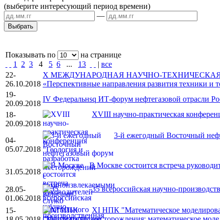
(выберите интересующий период времени)
—
Показывать по
на странице
1
2
3
4
5
6
...
13
|
все
22-
X МЕЖДУНАРОДНАЯ НАУЧНО-ТЕХНИЧЕСКАЯ
26.10.2018
«Перспективные направления развития техники и т
19-
IV Федеральнsq ИТ-форум нефтегазовой отрасли Ро
20.09.2018
XVIII научно-практическая конферен
18-
20.09.2018
3-й ежегодный Восточный неф
04-
05.07.2018
В Москве состоится встреча руководи
31.05.2018
35 всероссийская научно-производст
28.05-
01.06.2018
XI НПК "Математическое моделирова
15-
месторождения: математическое моде
18.05.2018