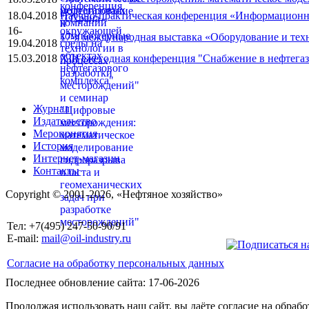
18.04.2018
Научно-практическая конференция «Информационн
16-
17-я международная выставка «Оборудование и техн
19.04.2018
15.03.2018
XIII ежегодная конференция "Снабжение в нефтегаз
Журнал
Издательство
Мероприятия
История
Интернет-магазин
Контакты
Copyright © 2001-2026, «Нефтяное хозяйство»
Тел: +7(495) 247-50-90/91
E-mail:
mail@oil-industry.ru
Согласие на обработку персональных данных
Последнее обновление сайта: 17-06-2026
Продолжая использовать наш сайт, вы даёте согласие на обраб