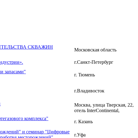
ИТЕЛЬСТВА СКВАЖИН
Московская область
ндустрии».
г.Санкт-Петербург
ми запасами"
г. Тюмень
г.Владивосток
й
Москва, улица Тверская, 22,
отель InterContinental,
тегазового комплекса"
г. Казань
орождений" и семинар "Цифровые
г.Уфа
зработке месторождений"